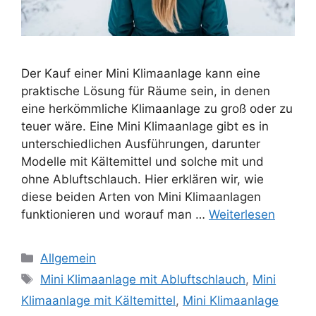
Der Kauf einer Mini Klimaanlage kann eine
praktische Lösung für Räume sein, in denen
eine herkömmliche Klimaanlage zu groß oder zu
teuer wäre. Eine Mini Klimaanlage gibt es in
unterschiedlichen Ausführungen, darunter
Modelle mit Kältemittel und solche mit und
ohne Abluftschlauch. Hier erklären wir, wie
diese beiden Arten von Mini Klimaanlagen
funktionieren und worauf man …
Weiterlesen
Kategorien
Allgemein
Schlagwörter
Mini Klimaanlage mit Abluftschlauch
,
Mini
Klimaanlage mit Kältemittel
,
Mini Klimaanlage