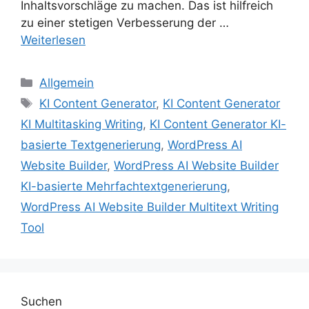
Inhaltsvorschläge zu machen. Das ist hilfreich
zu einer stetigen Verbesserung der …
Weiterlesen
Kategorien
Allgemein
Schlagwörter
KI Content Generator
,
KI Content Generator
KI Multitasking Writing
,
KI Content Generator KI-
basierte Textgenerierung
,
WordPress AI
Website Builder
,
WordPress AI Website Builder
KI-basierte Mehrfachtextgenerierung
,
WordPress AI Website Builder Multitext Writing
Tool
Suchen