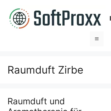
Zum
Inhalt
springen
Menü
Raumduft Zirbe
Raumduft und