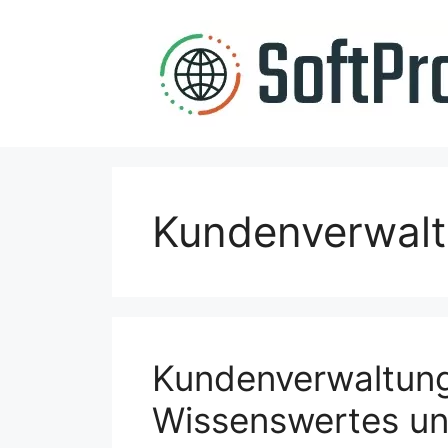
Zum
Inhalt
springen
Kundenverwalt
Kundenverwaltung
Wissenswertes un