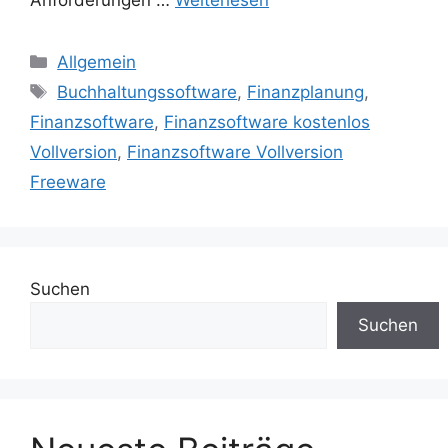
Kategorien
Allgemein
Schlagwörter
Buchhaltungssoftware
,
Finanzplanung
,
Finanzsoftware
,
Finanzsoftware kostenlos
Vollversion
,
Finanzsoftware Vollversion
Freeware
Suchen
Suchen