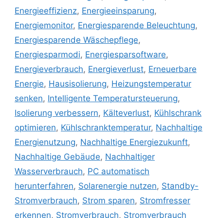
Energieeffizienz
,
Energieeinsparung
,
Energiemonitor
,
Energiesparende Beleuchtung
,
Energiesparende Wäschepflege
,
Energiesparmodi
,
Energiesparsoftware
,
Energieverbrauch
,
Energieverlust
,
Erneuerbare
Energie
,
Hausisolierung
,
Heizungstemperatur
senken
,
Intelligente Temperatursteuerung
,
Isolierung verbessern
,
Kälteverlust
,
Kühlschrank
optimieren
,
Kühlschranktemperatur
,
Nachhaltige
Energienutzung
,
Nachhaltige Energiezukunft
,
Nachhaltige Gebäude
,
Nachhaltiger
Wasserverbrauch
,
PC automatisch
herunterfahren
,
Solarenergie nutzen
,
Standby-
Stromverbrauch
,
Strom sparen
,
Stromfresser
erkennen
,
Stromverbrauch
,
Stromverbrauch