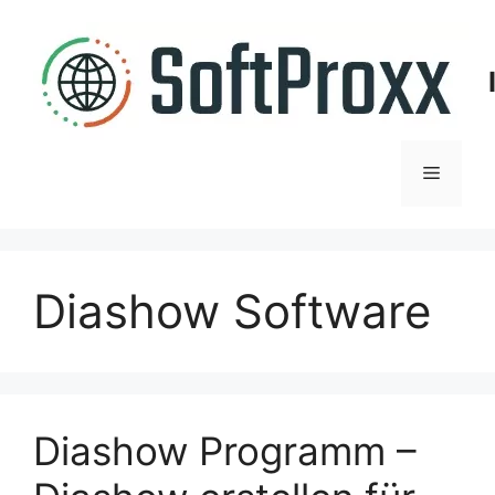
Zum
Inhalt
springen
Menü
Diashow Software
Diashow Programm –