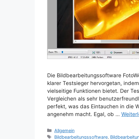
Die Bildbearbeitungssoftware FotoWo
klarer Testsieger hervorgetan, inde
vielseitige Funktionen bietet. Der Te
Vergleichen als sehr benutzerfreundl
perfekt, was das Eintauchen in die 
angenehm macht. Egal, ob …
Weiter
Kategorien
Allgemein
Schlagwörter
Bildbearbeitungssoftware
,
Bildbearbeitu