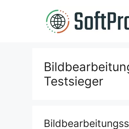
Zum
Inhalt
springen
Bildbearbeitu
Testsieger
Bildbearbeitungss