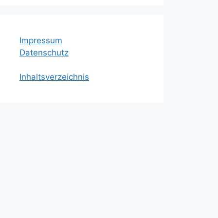
Newsletter Programm –
Automatisierte Newsletter-
Bestellungen
Dinosaurier Malbuch für
konstruktive Beschäftigung
Bildbearbeitungsprogramm für
Anfänger und Motive
überlagern
Hinzufügen von Untertiteln in
einem Diashow Programm
Impressum
Datenschutz