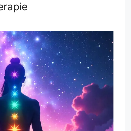
ter
musik
 432 Hz Converter –
erapie